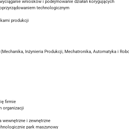
 wyciąganie wniosków i podejmowanie działań korygujących
i oprzyrządowaniem technologicznym
ikami produkcji
(Mechanika, Inżynieria Produkcji, Mechatronika, Automatyka i Rob
ię firmie
 organizacji
a wewnętrzne i zewnętrzne
chnologicznie park maszynowy