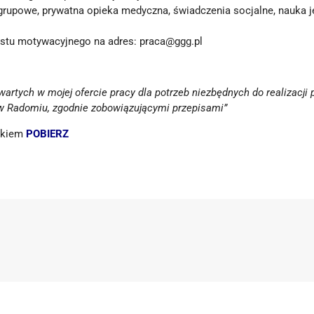
e grupowe, prywatna opieka medyczna, świadczenia socjalne, nauka 
listu motywacyjnego na adres:
praca@ggg.pl
tych w mojej ofercie pracy dla potrzeb niezbędnych do realizacji 
ą w Radomiu, zgodnie zobowiązującymi przepisami”
inkiem
POBIERZ