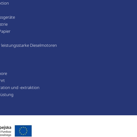
ktion
sgeräte
trie
Papier
leistungsstarke Dieselmotoren
hore
hrt
ation und -extraktion
rüstung