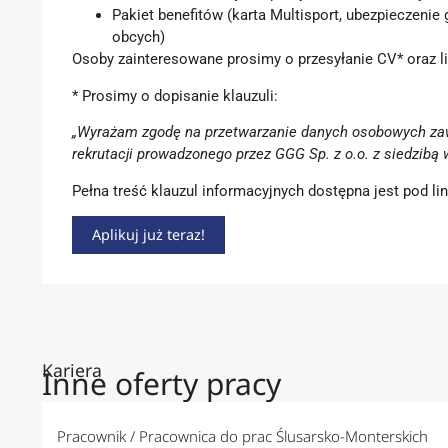
Pakiet benefitów (karta Multisport, ubezpieczeni
obcych)
Osoby zainteresowane prosimy o przesyłanie CV* oraz 
* Prosimy o dopisanie klauzuli:
„Wyrażam zgodę na przetwarzanie danych osobowych zawar
rekrutacji prowadzonego przez GGG Sp. z o.o. z siedzib
Pełna treść klauzul informacyjnych dostępna jest pod l
Aplikuj już teraz!
Kariera
Inne oferty pracy
Pracownik / Pracownica do prac Ślusarsko-Monterskich