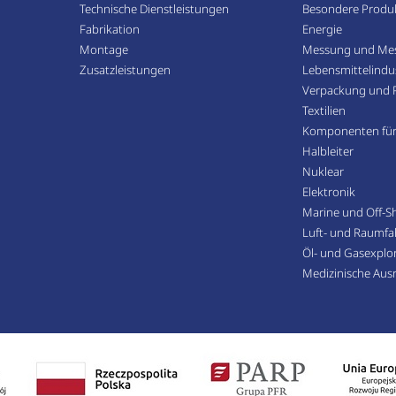
Technische Dienstleistungen
Besondere Produ
Fabrikation
Energie
Montage
Messung und Mes
Zusatzleistungen
Lebensmittelindus
Verpackung und 
Textilien
Komponenten für 
Halbleiter
Nuklear
Elektronik
Marine und Off-S
Luft- und Raumfa
Öl- und Gasexplor
Medizinische Aus