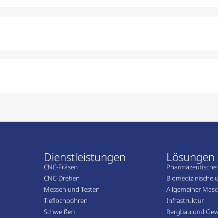
Dienstleistungen
Lösungen
CNC-Fräsen
Pharmazeutische 
CNC-Drehen
Biomedizinische u
Messen und Testen
Allgemeiner Masc
Tieflochbohren
Infrastruktur
Schweißen
Bergbau und Gew