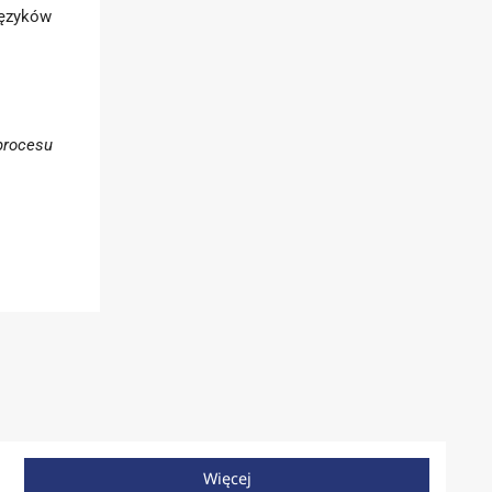
języków
procesu
Więcej