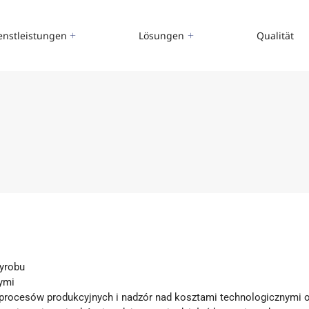
enstleistungen
Lösungen
Qualität
wyrobu
ymi
procesów produkcyjnych i nadzór nad kosztami technologicznymi o