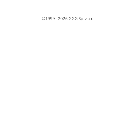
©1999 - 2026 GGG Sp. z o.o.