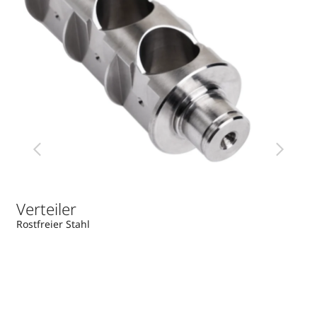
Verteiler
We
Rostfreier Stahl
Ros