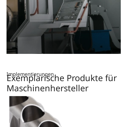
Implementierungen
Exemplarische Produkte für
Maschinenhersteller