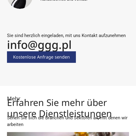
Sie sind herzlich eingeladen, mit uns Kontakt aufzunehmen
info@ggg.pl
Kostenlose Anfrage senden
Mehr
Erfahren Sie mehr über
unsere Dienstleistungen
Sehen Sie sich die Branchen und Sektoren an, mit denen wir
arbeiten