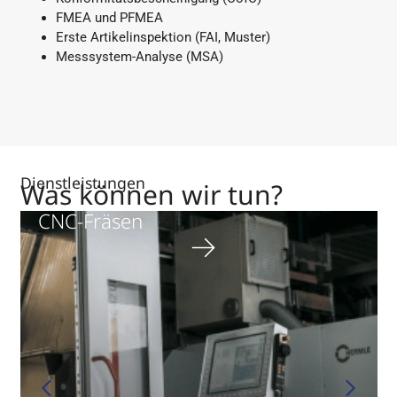
FMEA und PFMEA
Erste Artikelinspektion (FAI, Muster)
Messsystem-Analyse (MSA)
Dienstleistungen
Was können wir tun?
CNC-Fräsen