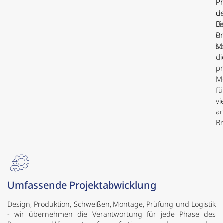
P
P
u
d
Ei
B
Pr
u
s
M
di
pr
M
fü
vi
an
B
Umfassende Projektabwicklung
Design, Produktion, Schweißen, Montage, Prüfung und Logistik
- wir übernehmen die Verantwortung für jede Phase des