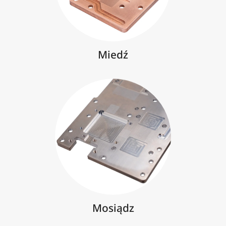
Miedź
Mosiądz