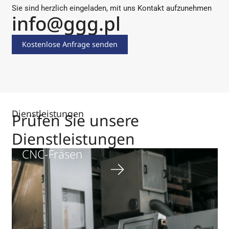
Sie sind herzlich eingeladen, mit uns Kontakt aufzunehmen
info@ggg.pl
Kostenlose Anfrage senden
Dienstleistungen
Prüfen Sie unsere
Dienstleistungen
CNC-Fräsen