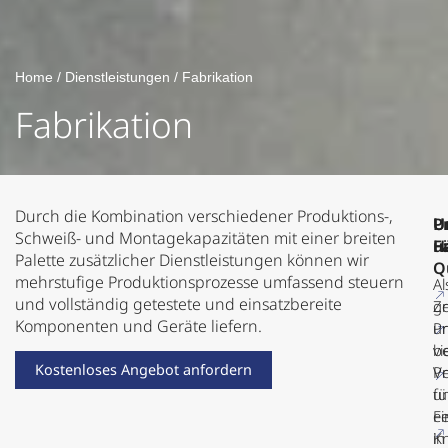
Home
/
Dienstleistungen
/
Fabrikation
Fabrikation
Durch die Kombination verschiedener Produktions-,
U
U
P
Schweiß- und Montagekapazitäten mit einer breiten
F
H
u
Palette zusätzlicher Dienstleistungen können wir
Q
mehrstufige Produktionsprozesse umfassend steuern
Al
und vollständig getestete und einsatzbereite
g
Ze
Komponenten und Geräte liefern.
u
Pr
vi
b
Kostenloses Angebot anfordern
P
V
fü
u
F
ei
in
K